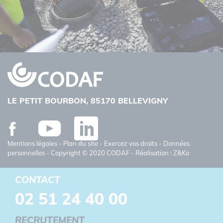
LE PETIT BOURBON, 85170 BELLEVIGNY
Facebook
Youtube
Linkedin
Mentions légales
-
Plan du site
-
Exercez vos droits
-
Données
personnelles
- Copyright © 2020 CODAF - Réalisation : Z&Ko
CONTACT
02 51 24 40 00
RECRUTEMENT