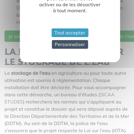
aussi de préventions de situations accidentelles.
activer ou de les désactiver
Dans la plupart des cas, il s’agit de stockage en
à tout moment.
bassin étanche ou en cuve PEHD (PolyEthylène
Haute Densité).
Tout accepter
Je souhaite être accompagné pour mon stockage de l'ea
Personnaliser
La réglementation sur
le stockage de l'eau
Le
stockage de l'eau
en agriculture ou pour toute autre
utilisation est soumis à réglementation. Chaque
installation doit être déclarée. Pour vous accompagner
dans cette démarche, un bureau d'études (
SICAA
ETUDES
) recherchera les normes qui s'appliquent au
projet et constitue le dossier qui sera déposé auprès de
la Direction Départementale des Territoires et de la Mer
(DDTM). Au sein de la DDTM, la police de l'eau
s'assurera que le projet respecte la Loi sur l'eau (IOTA).