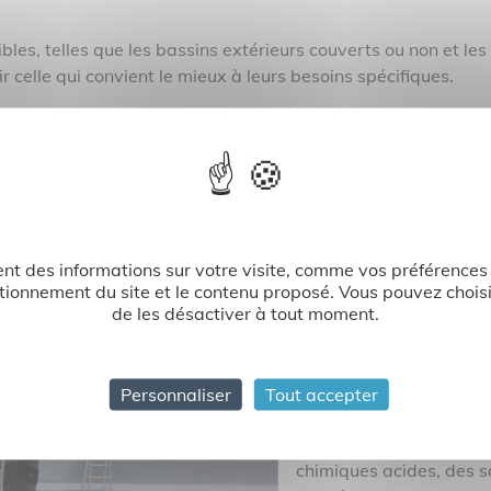
bles, telles que les bassins extérieurs couverts ou non et l
 celle qui convient le mieux à leurs besoins spécifiques.
ème d'étanchéité (notamment la membrane EPDM et PEHD), of
n système de stockage sécurisé pour
contenir les effluents
et 
rt de lagune de décantation, en permettant l’aération naturel
e ou des eaux usées industrielles contenant des produits c
brication.
ée dans certains secteurs d’activité ou dans le cas du stock
nt des informations sur votre visite, comme vos préférences e
tionnement du site et le contenu proposé. Vous pouvez choisi
re
contre les intempéries et
réduit l'évaporation des effluent
de les désactiver à tout moment.
Les
cuves PEHD
, quant
et leur
très grande rési
particularité d’être un 
Personnaliser
Tout accepter
agrandir les ouvrages, 
traitement au fil du tem
chimiques acides, des so