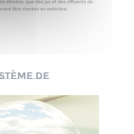
s élevées, que des jus et des effluents de
vant être stockés en extérieur.
ystème de