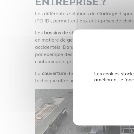
entreprise ?
Les différentes solutions de
stockage
disponi
(PEHD), permettent aux entreprises de choisir
Les
bassins de stockage
, grâce à leur syst
en matière de
gestion des effluents
. C'est u
accidentels. Dans certains cas, l’ouvrage se
par exemple des eaux de lavage et de rinçag
contaminants provenant des processus de fa
La
couverture
de ces ouvrages peut être exig
Les cookies stocke
améliorent le fonc
technique offre une
protection supplémentai