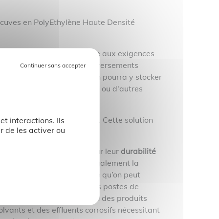
es cuves en PolyEthylène Haute Densité
frent une solution conforme aux exigences
minimiser les risques de déversements
le des liquides contenus. On pourra y stocker
himiques, des métaux lourds ou d'autres
age de produits bien précis. Cette solution
t interactions. Ils
r de les activer ou
s
.
 à elles, sont appréciées pour leur
durabilité
stance chimique
. Elles ont également la
système évolutif, c’est-à-dire qu’on peut
y ajouter des regards ou des postes de
ps. On y stockera aussi bien des produits
lvants et des effluents corrosifs nécessitant