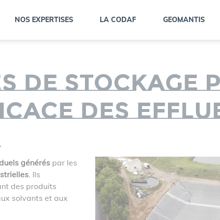
NOS EXPERTISES
LA CODAF
GEOMANTIS
PRÉSENTATION DES SOCIÉTÉS
HISTOGRAMME DES ACTIVITÉS
es de stockage 
icace des efflu
s
iduels générés
par les
strielles
. Ils
nt des produits
aux solvants et aux