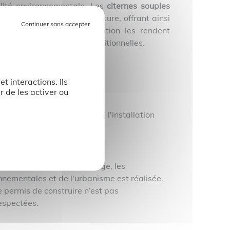
lité environnementale. Les
citernes souples
 récupération d'eau de toiture, offrant ainsi
 et leur facilité d'installation les rendent
 aux ressources en eau traditionnelles.
t interactions. Ils
r de les activer ou
on. Les étapes en amont de l'installation
onales. Selon le type d'usage, les
nnementales et de l'urbanisme est réalisée.
e permis de construire n’est pas
respectées.