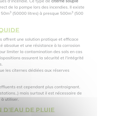
ques d'incendie. Ce type de
citerne souple
t de la pompe lors des incendies. Il existe
3
3
e 50m
(50000 litres) à presque 500m
(500
iquide
s offrent une solution pratique et efficace
té absolue et une résistance à la corrosion
ur limiter la contamination des sols en cas
ositions assurent la sécurité et l'intégrité
s.
ue les citernes dédiées aux réserves
’effluents est cependant plus contraignant.
ations..) mais surtout il est nécessaire de
à utiliser.
 d'eau de pluie