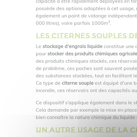
capacité à être rapidement déployées en font
possède des options adaptées à cet usage, 
également un point de vidange indépendant (l
3
000 litres), voire parfois 1000m
.
Les citernes souples d
Le
stockage d'engrais liquide
constitue une 
pour
stocker des produits chimiques agricol
des produits chimiques stockés, ces réservoi
de problème, ces poches sont souvent posées 
des substances stockées, tout en facilitant le
Ce type de
citerne souple
est équipé d'une b
incendie, ces réservoirs ont des capacités a
Ce dispositif s’applique également dans le s
Cela demande par exemple la mise en place de
bien connaître la nature chimique du liquide 
Un autre usage de la c