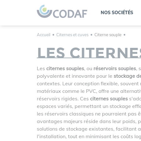
Panneau de gestion des cookies
NOS SOCIÉTÉS
Accueil
Citernes et cuves
Citerne souple
Les citern
Les
citernes souples
, ou
réservoirs souples
, 
polyvalente et innovante pour le
stockage de
contextes. Leur conception flexible, souvent 
matériaux comme le PVC, offre une alternat
réservoirs rigides. Ces
citernes souples
s'ada
espaces variés, permettant un stockage eff
les réservoirs classiques ne pourraient pas êt
avantages majeurs réside dans leur poids, pl
solutions de stockage existantes, facilitant a
l'installation, tout en minimisant les coûts lo