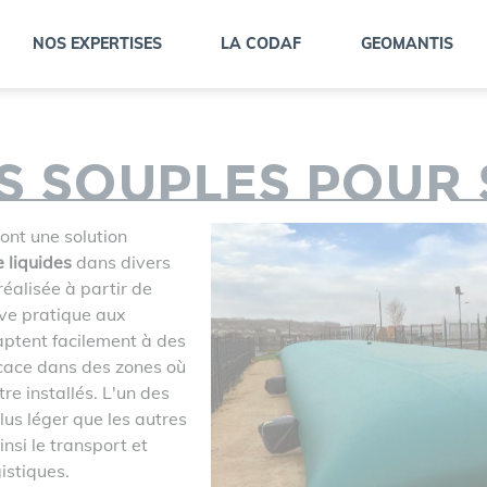
NOS EXPERTISES
LA CODAF
GEOMANTIS
PRÉSENTATION DES SOCIÉTÉS
HISTOGRAMME DES ACTIVITÉS
es souples pour
sont une solution
 liquides
dans divers
réalisée à partir de
ive pratique aux
ptent facilement à des
icace dans des zones où
re installés. L'un des
us léger que les autres
insi le transport et
gistiques.