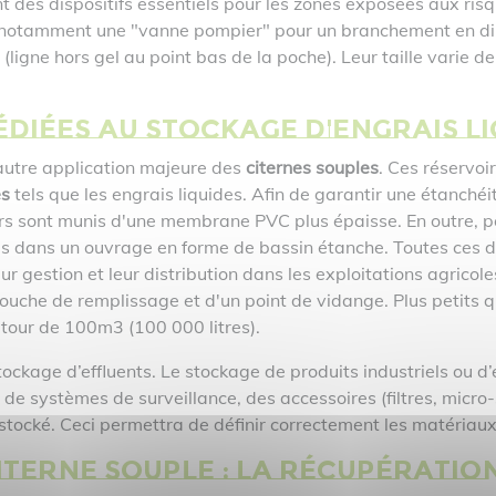
 des dispositifs essentiels pour les zones exposées aux ris
notamment une "vanne pompier" pour un branchement en direc
igne hors gel au point bas de la poche). Leur taille varie d
édiées au stockage d'engrais l
autre application majeure des
citernes souples
. Ces réservoir
es
tels que les engrais liquides. Afin de garantir une étanchéi
rs sont munis d'une membrane PVC plus épaisse. En outre, po
dans un ouvrage en forme de bassin étanche. Toutes ces disp
ur gestion et leur distribution dans les exploitations agricole
ouche de remplissage et d'un point de vidange. Plus petits q
utour de 100m3 (100 000 litres).
tockage d’effluents. Le stockage de produits industriels ou d
 systèmes de surveillance, des accessoires (filtres, micro-st
stocké. Ceci permettra de définir correctement les matériaux 
iterne souple : la récupération