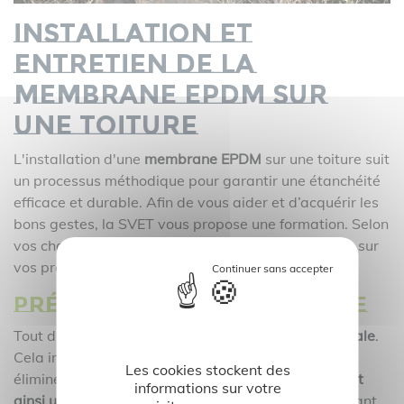
Installation et
entretien de la
membrane EPDM sur
une toiture
L'installation d'une
membrane EPDM
sur une toiture suit
un processus méthodique pour garantir une étanchéité
efficace et durable. Afin de vous aider et d’acquérir les
bons gestes, la SVET vous propose une formation. Selon
vos chantiers, nous vous proposons une assistance sur
vos premières réalisations.
Préparation de la surface
Tout d'abord, la
préparation de la surface est cruciale
.
Cela implique le
nettoyage minutieux du toit
pour
Les cookies stockent des
éliminer toute saleté, débris ou végétation,
assurant
informations sur votre
ainsi une adhérence optimale
de la membrane. Avant