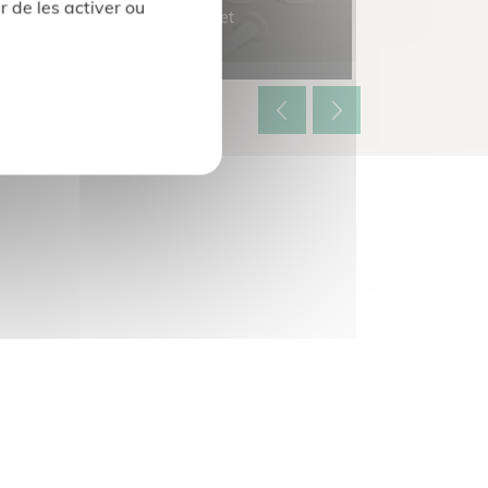
r de les activer ou
Mastic de finition et
confirmation
Primaire d'a