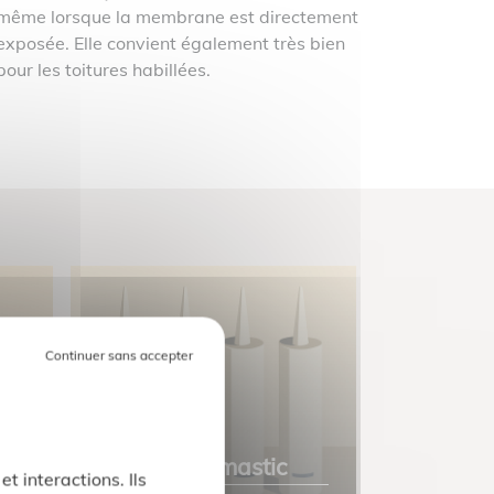
même lorsque la membrane est directement
exposée. Elle convient également très bien
pour les toitures habillées.
Geomantis mastic
t interactions. Ils
g
Geomant