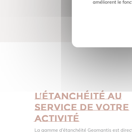
améliorent le fonc
et
Primaire d'adhérence
Pr
L’étanchéité au
service de votre
activité
La gamme d’étanchéité Geomantis est direc