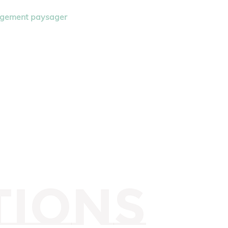
agement paysager
tions