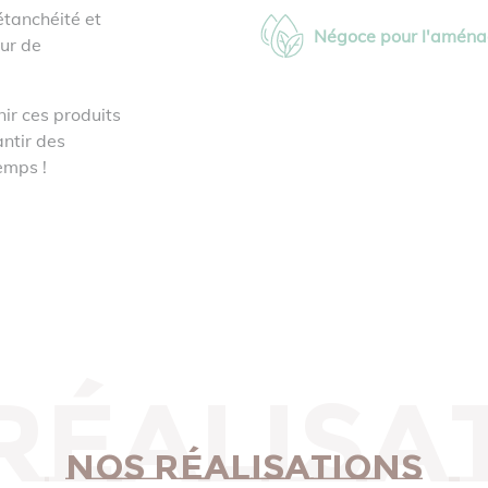
étanchéité et
Négoce pour l'amén
sur de
nir ces produits
ntir des
emps !
réalisa
Nos réalisations