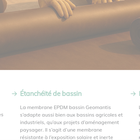
Étanchéité de bassin
La membrane EPDM bassin Geomantis
es
s’adapte aussi bien aux bassins agricoles et
industriels, qu’aux projets d’aménagement
paysager. Il s’agit d’une membrane
résistante à l’exposition solaire et inerte