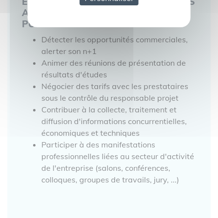
ENTRETENIR DES BONNES RELATIONS
C
AVEC LES ORGANISMES PRIVÉS ET
S
PUBLICS
Détecter les opportunités commerciales,
ai
alerter son n+1
Animer des réunions de présentation de
résultats d'études
Négocier des tarifs avec les prestataires
li
sous le contrôle du responsable projet
Contribuer à la collecte, traitement et
diffusion d'informations concurrentielles,
économiques et techniques
Participer à des manifestations
un
professionnelles liées au secteur d'activité
de l'entreprise (salons, conférences,
colloques, groupes de travails, jury, ...)
1